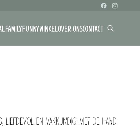
AL
FAMILY
FUNNY
WINKEL
OVER ONS
CONTACT
, liefdevol en vakkundig met de hand