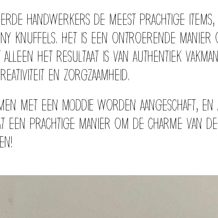
erde handwerkers de meest prachtige items, d
FUNNY knuffels. Het is een ontroerende manie
et alleen het resultaat is van authentiek vakm
eativiteit en zorgzaamheid.
amen met een MODDIE worden aangeschaft, en
 een prachtige manier om de charme van de
en!