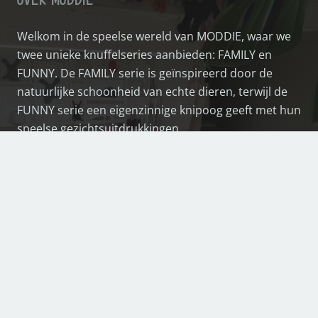
Welkom in de speelse wereld van MODDIE, waar we
twee unieke knuffelseries aanbieden: FAMILY en
FUNNY. De FAMILY serie is geïnspireerd door de
natuurlijke schoonheid van echte dieren, terwijl de
FUNNY serie een eigenzinnige knipoog geeft met hun
speelse gezichtsuitdrukkingen.
BETAAL VEILIG ONLINE