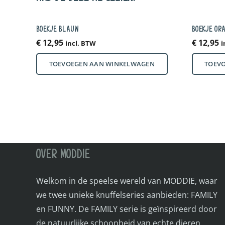
BOEKJE BLAUW
BOEKJE OR
€
12,95
€
12,95
incl. BTW
i
TOEVOEGEN AAN WINKELWAGEN
TOEV
OVER MODDIE
Welkom in de speelse wereld van MODDIE, waar
we twee unieke knuffelseries aanbieden: FAMILY
en FUNNY. De FAMILY serie is geïnspireerd door
de natuurlijke schoonheid van echte dieren,