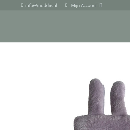
info@moddie.nl
Mijn Account