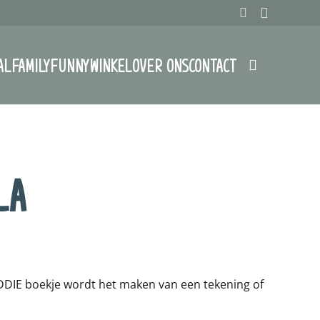
AL
FAMILY
FUNNY
WINKEL
OVER ONS
CONTACT
LA
DIE boekje wordt het maken van een tekening of