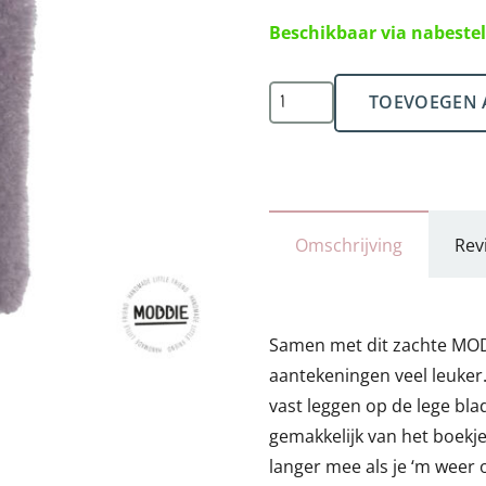
Beschikbaar via nabestel
BOEKJE
TOEVOEGEN 
lila
aantal
Omschrijving
Rev
Samen met dit zachte MOD
aantekeningen veel leuker.
vast leggen op de lege bla
gemakkelijk van het boekje
langer mee als je ‘m weer 