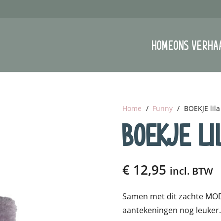
HOME
ONS VERHA
Home
/
Funny
/
BOEKJE lila
BOEKJE LI
€
12,95
incl. BTW
Samen met dit zachte MOD
aantekeningen nog leuker.