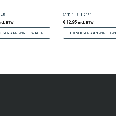
ANJE
BOEKJE LICHT ROZE
€
12,95
ncl. BTW
incl. BTW
OEGEN AAN WINKELWAGEN
TOEVOEGEN AAN WINKELW